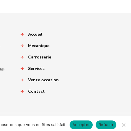
→
Accueil
→
Mécanique
e
→
Carrosserie
→
Services
059
→
Vente occasion
→
Contact
pposerons que vous en êtes satisfait.
Accepter
Refuser