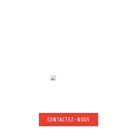
Contact
 d’information complémentaire, n’hésitez pas à nous contacter. Notre
rapidement.
CONTACTEZ-NOUS
CONTACTEZ-NOUS