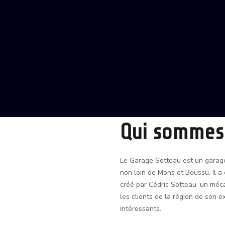
Qui sommes
Le Garage Sotteau est un garage 
non loin de Mons et Boussu. Il a 
créé par Cédric Sotteau, un méca
les clients de la région de son 
intéressants.