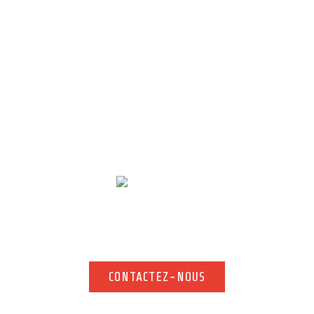
Contact
tenir un renseignement complémentaire sur notre service carrosserie à 
à nous contacter !
CONTACTEZ-NOUS
CONTACTEZ-NOUS