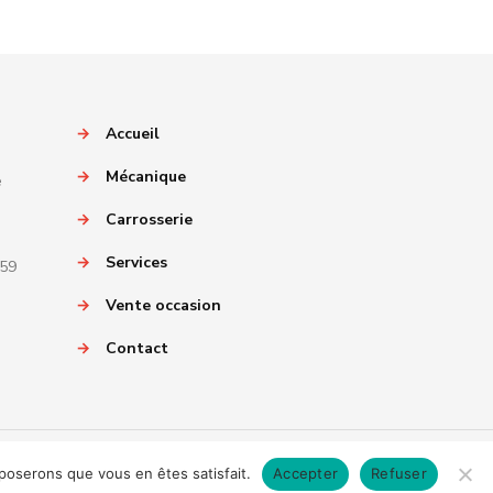
→
Accueil
→
Mécanique
e
→
Carrosserie
→
Services
059
→
Vente occasion
→
Contact
pposerons que vous en êtes satisfait.
Accepter
Refuser