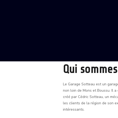
Qui sommes
Le Garage Sotteau est un garage 
non loin de Mons et Boussu. Il a 
créé par Cédric Sotteau, un méca
les clients de la région de son 
intéressants.