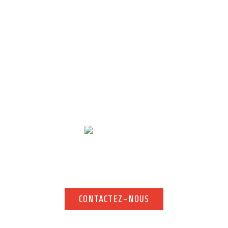
Contact
 d’information complémentaire, n’hésitez pas à nous contacter. Notre
rapidement.
CONTACTEZ-NOUS
CONTACTEZ-NOUS