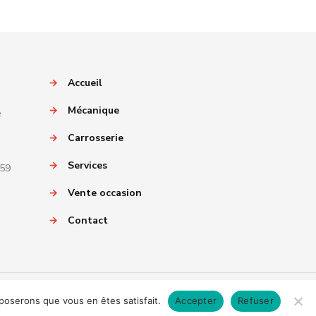
→
Accueil
→
Mécanique
e
→
Carrosserie
→
Services
059
→
Vente occasion
→
Contact
pposerons que vous en êtes satisfait.
Accepter
Refuser