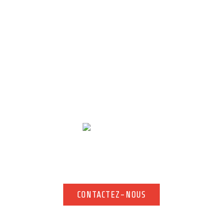
Contact
 d’information complémentaire, n’hésitez pas à nous contacter. Notre
rapidement.
CONTACTEZ-NOUS
CONTACTEZ-NOUS