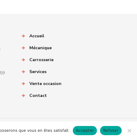
→
Accueil
→
Mécanique
e
→
Carrosserie
→
Services
059
→
Vente occasion
→
Contact
pposerons que vous en êtes satisfait.
Accepter
Refuser